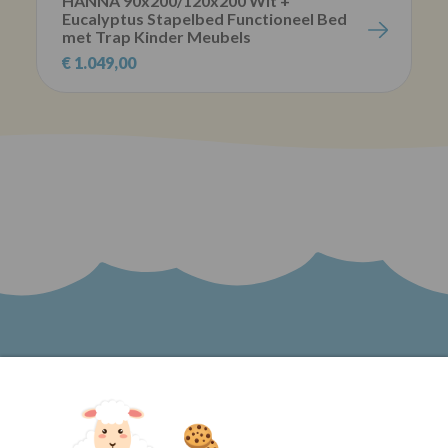
HANNA 90x200/120x200 Wit +
Eucalyptus Stapelbed Functioneel Bed
met Trap Kinder Meubels
€ 1.049,00
Word lid van onze nieuwsbrief en blijf op de
hoogte van het laatste nieuws bij Kinder
Meubels 24!