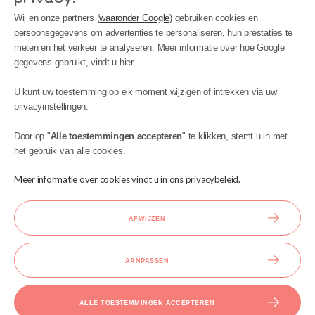
Wij en onze partners (
waaronder Google
) gebruiken cookies en
persoonsgegevens om advertenties te personaliseren, hun prestaties te
meten en het verkeer te analyseren. Meer informatie over hoe Google
gegevens gebruikt, vindt u hier.
MIJN ACCOUNT
U kunt uw toestemming op elk moment wijzigen of intrekken via uw
INFORMATIE
privacyinstellingen.
BIJSTAND
Door op "
Alle toestemmingen accepteren
" te klikken, stemt u in met
het gebruik van alle cookies.
Meer informatie over cookies vindt u in ons privacybeleid.
AFWIJZEN
Ontwerp en uitvoering:
AANPASSEN
Copyright © 2023 Kinder Meubels 24 |
ALLE TOESTEMMINGEN ACCEPTEREN