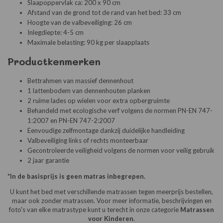
Slaapoppervlak ca: 200 x 90 cm
Afstand van de grond tot de rand van het bed: 33 cm
Hoogte van de valbeveiliging: 26 cm
Inlegdiepte: 4-5 cm
Maximale belasting: 90 kg per slaapplaats
Productkenmerken
Bettrahmen van massief dennenhout
1 lattenbodem van dennenhouten planken
2 ruime lades op wielen voor extra opbergruimte
Behandeld met ecologische verf volgens de normen PN-EN 747-
1:2007 en PN-EN 747-2:2007
Eenvoudige zelfmontage dankzij duidelijke handleiding
Valbeveiliging links of rechts monteerbaar
Gecontroleerde veiligheid volgens de normen voor veilig gebruik
2 jaar garantie
*In de basisprijs is geen matras inbegrepen.
U kunt het bed met verschillende matrassen tegen meerprijs bestellen,
maar ook zonder matrassen. Voor meer informatie, beschrijvingen en
foto's van elke matrastype kunt u terecht in onze categorie
Matrassen
voor Kinderen
.