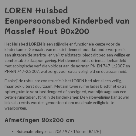
LOREN Huisbed
Eenpersoonsbed Kinderbed van
Massief Hout 90x200
Het
Huisbed LOREN
is een stijlvolle en functionele keuze voor de
kinderkamer. Gemaakt van massief dennenhout, dat onderworpen is
aan uitgebreide sterkte- en veiligheidstests, biedt dit bed een veilige en
comfortabele slaapomgeving. Het dennenhout is driemaal behandeld
met ecologische verf die voldoet aan de normen PN-EN 747-1:2007 en
PN-EN 747-2:2007, wat zorgt voor extra veiligheid en duurzaamheid.
Dankzij de robuuste constructie is het LOREN bed niet alleen veilig,
maar ook uiterst duurzaam. Met zijn twee ruime lades biedt het extra
opbergruimte voor beddengoed of speelgoed, wat bijdraagt aan een
betere ruimtebenutting in de kinderkamer. De valbeveiliging kan zowel
links als rechts worden gemonteerd om maximale veiligheid te
waarborgen.
Afmetingen 90x200 cm
Buitenafmetingen ca: 206 / 97 / 155 cm |B/T/H|