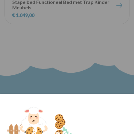
Stapelbed Functioneel Bed met Trap Kinder
Meubels
€ 1.049,00
Word lid van onze nieuwsbrief en blijf op de
hoogte van het laatste nieuws bij Kinder
Meubels 24!