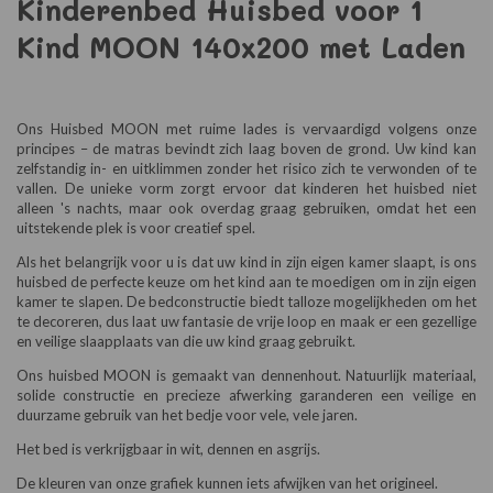
Kinderenbed Huisbed voor 1
Kind MOON 140x200 met Laden
Ons Huisbed MOON met ruime lades is vervaardigd volgens onze
principes – de matras bevindt zich laag boven de grond. Uw kind kan
zelfstandig in- en uitklimmen zonder het risico zich te verwonden of te
vallen. De unieke vorm zorgt ervoor dat kinderen het huisbed niet
alleen 's nachts, maar ook overdag graag gebruiken, omdat het een
uitstekende plek is voor creatief spel.
Als het belangrijk voor u is dat uw kind in zijn eigen kamer slaapt, is ons
huisbed de perfecte keuze om het kind aan te moedigen om in zijn eigen
kamer te slapen. De bedconstructie biedt talloze mogelijkheden om het
te decoreren, dus laat uw fantasie de vrije loop en maak er een gezellige
en veilige slaapplaats van die uw kind graag gebruikt.
Ons huisbed MOON is gemaakt van dennenhout. Natuurlijk materiaal,
solide constructie en precieze afwerking garanderen een veilige en
duurzame gebruik van het bedje voor vele, vele jaren.
Het bed is verkrijgbaar in wit, dennen en asgrijs.
De kleuren van onze grafiek kunnen iets afwijken van het origineel.