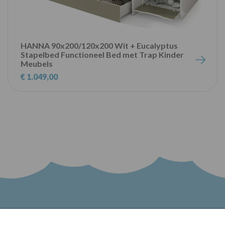
HANNA 90x200/120x200 Wit + Eucalyptus
Stapelbed Functioneel Bed met Trap Kinder
Meubels
€ 1.049,00
Word lid van onze nieuwsbrief en blijf op de