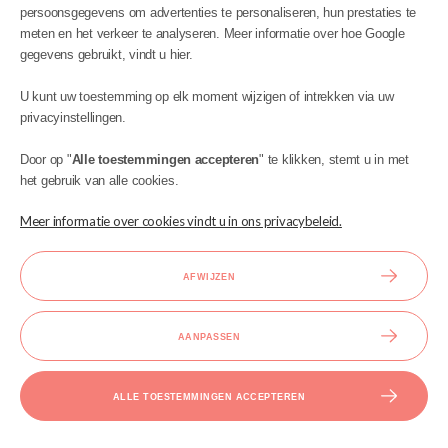
persoonsgegevens om advertenties te personaliseren, hun prestaties te
meten en het verkeer te analyseren. Meer informatie over hoe Google
gegevens gebruikt, vindt u hier.
MIJN ACCOUNT
U kunt uw toestemming op elk moment wijzigen of intrekken via uw
INFORMATIE
privacyinstellingen.
BIJSTAND
Door op "
Alle toestemmingen accepteren
" te klikken, stemt u in met
het gebruik van alle cookies.
Meer informatie over cookies vindt u in ons privacybeleid.
AFWIJZEN
Ontwerp en uitvoering:
AANPASSEN
Copyright © 2023 Kinder Meubels 24 |
ALLE TOESTEMMINGEN ACCEPTEREN
BEKIJK DE VOLLEDIGE VERSIE VAN DE SITE