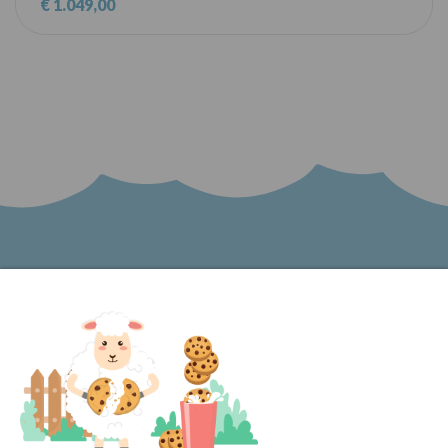
€ 1.049,00
Word lid van onze nieuwsbrief en blijf op de
hoogte van het laatste nieuws bij Kinder
Meubels 24!