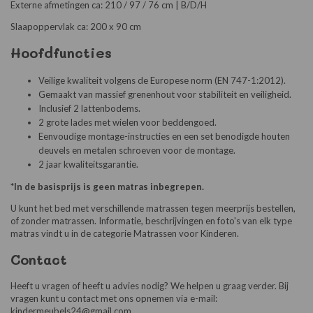
Externe afmetingen ca: 210 / 97 / 76 cm | B/D/H
Slaapoppervlak ca: 200 x 90 cm
Hoofdfuncties
Veilige kwaliteit volgens de Europese norm (EN 747-1:2012).
Gemaakt van massief grenenhout voor stabiliteit en veiligheid.
Inclusief 2 lattenbodems.
2 grote lades met wielen voor beddengoed.
Eenvoudige montage-instructies en een set benodigde houten
deuvels en metalen schroeven voor de montage.
2 jaar kwaliteitsgarantie.
*In de basisprijs is geen matras inbegrepen.
U kunt het bed met verschillende matrassen tegen meerprijs bestellen,
of zonder matrassen. Informatie, beschrijvingen en foto's van elk type
matras vindt u in de categorie Matrassen voor Kinderen.
Contact
Heeft u vragen of heeft u advies nodig? We helpen u graag verder. Bij
vragen kunt u contact met ons opnemen via e-mail:
kindermeubels24@gmail.com.