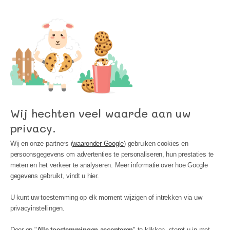
Word lid van onze nieuwsbrief en blijf op de
hoogte van het laatste nieuws bij Kinder
Meubels 24!
Wij hechten veel waarde aan uw
privacy.
Wij en onze partners (
waaronder Google
) gebruiken cookies en
persoonsgegevens om advertenties te personaliseren, hun prestaties te
meten en het verkeer te analyseren. Meer informatie over hoe Google
gegevens gebruikt, vindt u hier.
U kunt uw toestemming op elk moment wijzigen of intrekken via uw
privacyinstellingen.
MIJN
INFORMATIE
BIJSTAND
Door op "
Alle toestemmingen accepteren
" te klikken, stemt u in met