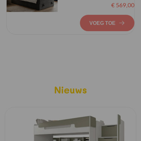
€ 569,00
VOEG TOE
Nieuws