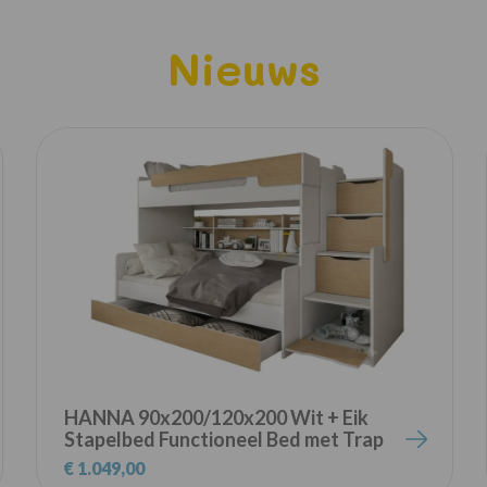
Nieuws
HANNA 90x200/120x200 Wit + Eik
Stapelbed Functioneel Bed met Trap
Kinder Meubels
€ 1.049,00