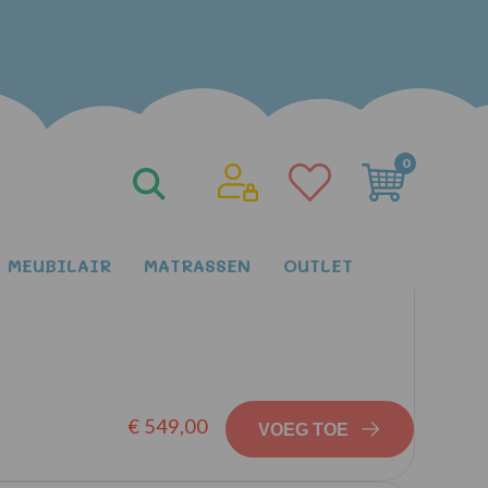
0
Sorteren op:
Productnaam A-Z
MEUBILAIR
MATRASSEN
OUTLET
et ledverlichting kinder meubels 24
€ 549,00
VOEG TOE