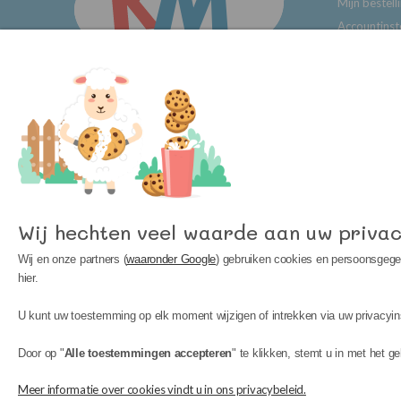
Mijn bestell
Accountinst
Wij hechten veel waarde aan uw privac
Copyright © 2023 Kinder Meubels 24 |
Wij en onze partners (
waaronder Google
) gebruiken cookies en persoonsgegev
hier.
U kunt uw toestemming op elk moment wijzigen of intrekken via uw privacyins
Door op "
Alle toestemmingen accepteren
" te klikken, stemt u in met het ge
Meer informatie over cookies vindt u in ons privacybeleid.