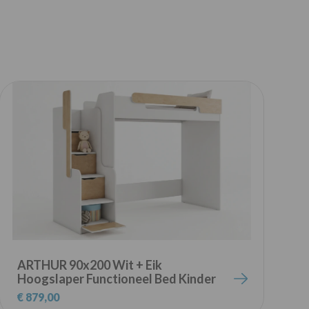
ARTHUR 90x200 Wit + Eik
Hoogslaper Functioneel Bed Kinder
H
Meubels
€ 879,00
€