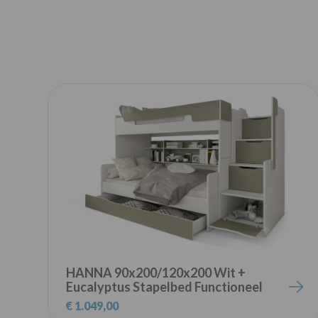
HANNA 90x200/120x200 Wit +
Eucalyptus Stapelbed Functioneel
Bed met Trap Kinder Meubels
€ 1.049,00