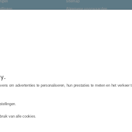
ingen
sitemap
ellingen
Algemene voorwaarden
Impressum
Privacybeleid
Ontw
y.
ens om advertenties te personaliseren, hun prestaties te meten en het verkeer t
tellingen.
bruik van alle cookies.