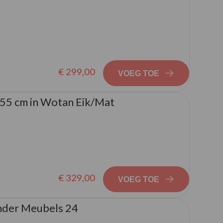
€ 299,00
VOEG TOE
55 cm in Wotan Eik/Mat
€ 329,00
VOEG TOE
nder Meubels 24