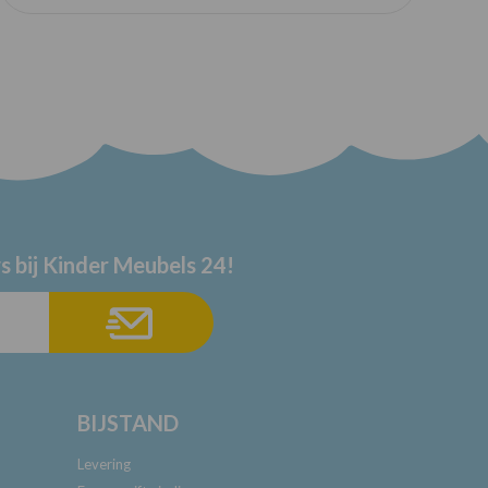
s bij Kinder Meubels 24!
BIJSTAND
Levering