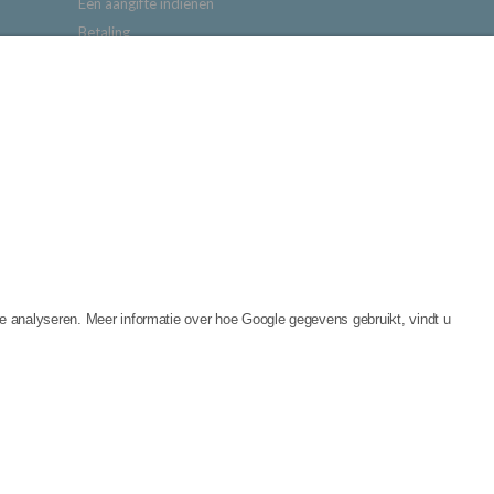
Een aangifte indienen
Betaling
Herroepingsrecht voor verbruiker
Vrijwaring
Contact
erp en uitvoering:
e analyseren. Meer informatie over hoe Google gegevens gebruikt, vindt u