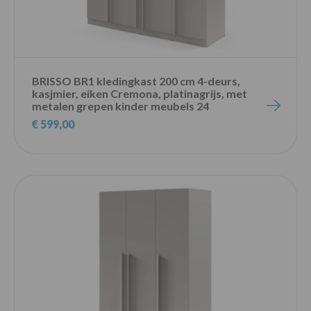
BRISSO BR1 kledingkast 200 cm 4-deurs,
kasjmier, eiken Cremona, platinagrijs, met
metalen grepen kinder meubels 24
€ 599,00