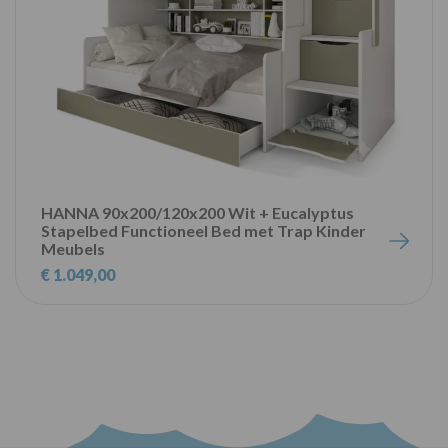
HANNA 90x200/120x200 Wit + Eucalyptus
Stapelbed Functioneel Bed met Trap Kinder
Meubels
€ 1.049,00