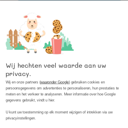
Word lid van onze nieuwsbrief en blijf op de
hoogte van het laatste nieuws bij Kinder
Meubels 24!
Wij hechten veel waarde aan uw
privacy.
Wij en onze partners (
waaronder Google
) gebruiken cookies en
persoonsgegevens om advertenties te personaliseren, hun prestaties te
meten en het verkeer te analyseren. Meer informatie over hoe Google
gegevens gebruikt, vindt u hier.
U kunt uw toestemming op elk moment wijzigen of intrekken via uw
privacyinstellingen.
MIJN
INFORMATIE
BIJSTAND