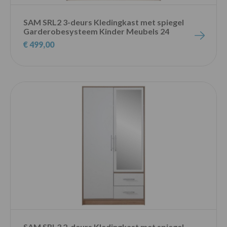
SAM SRL2 3-deurs Kledingkast met spiegel
Garderobesysteem Kinder Meubels 24
€ 499,00
SAM SRL3 2-deurs Kledingkast met spiegel