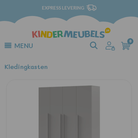
EXPRESS LEVERING
MENU
Kledingkasten