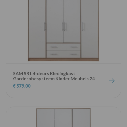
SAM SR1 4-deurs Kledingkast
Garderobesysteem Kinder Meubels 24
€ 579,00