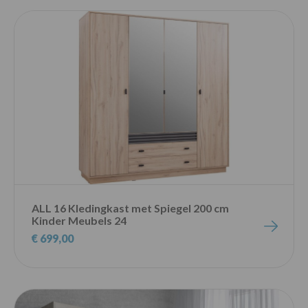
ALL 16 Kledingkast met Spiegel 200 cm
Kinder Meubels 24
€ 699,00