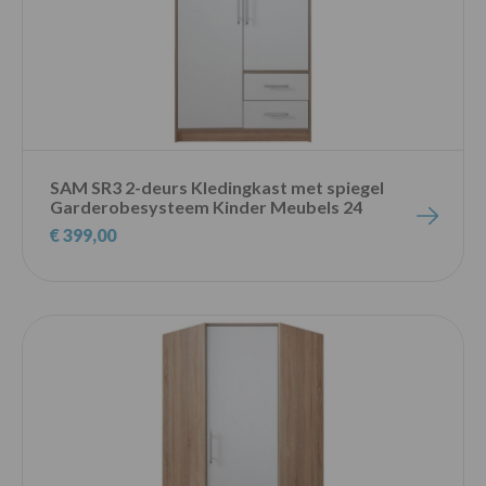
SAM SR3 2-deurs Kledingkast met spiegel
Garderobesysteem Kinder Meubels 24
€ 399,00