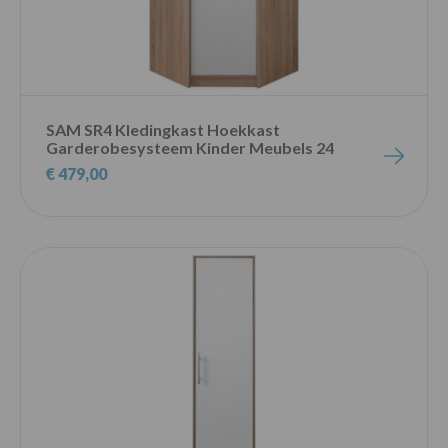
SAM SR4 Kledingkast Hoekkast
Garderobesysteem Kinder Meubels 24
€ 479,00