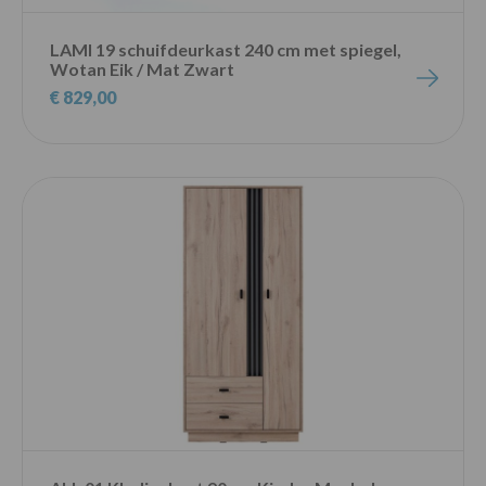
LAMI 19 schuifdeurkast 240 cm met spiegel,
Wotan Eik / Mat Zwart
€ 829,00