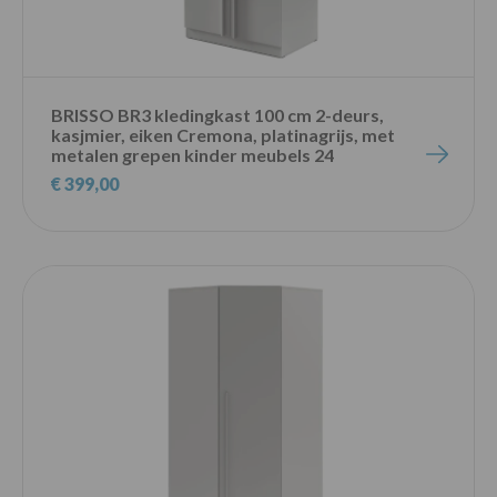
BRISSO BR3 kledingkast 100 cm 2-deurs,
kasjmier, eiken Cremona, platinagrijs, met
metalen grepen kinder meubels 24
€ 399,00