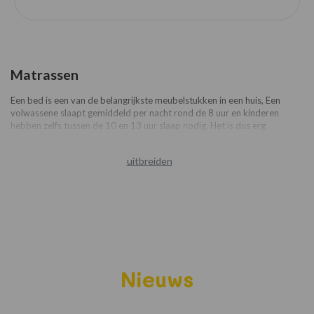
Matrassen
Een bed is een van de belangrijkste meubelstukken in een huis, Een
volwassene slaapt gemiddeld per nacht rond de 8 uur en kinderen
hebben zelfs tussen de 10 en 13 uur slaap nodig. Het is dus erg
belangrijk om heel comfortabel te kunnen slapen, Het bed en het soort
matras spelen daarom een belangrijke rol. Omdat als u op bed ligt de
uitbreiden
matras zich aanpast aan het lichaam en u zo de wervelkolom kunt
beschermen, en rugpijn kunt voorkomen. Bij het kiezen van een matras
moet u rekening houden met de kwaliteit van de gebruikte producten
zodat lange functionaliteit is gegarandeerd.
Online hebben wij verschillende matras opties voor u beschikbaar. U
kunt alle bedden met verschillende matrassen tegen een meerprijs
bijbestellen, maar ook is het mogelijk om onze bedden zonder
matrassen te bestellen.
Nieuws
Verschillende uitvoeringen matrassen
Matrassen kunnen van verschillende materialen gemaakt zijn. Zoals