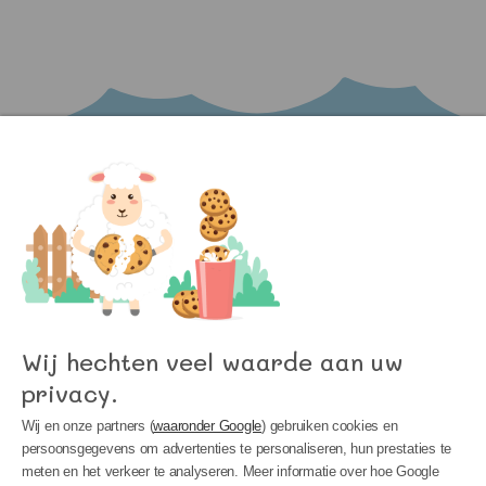
Leveringen van onze matrassen
Niet alleen de productie van matrassen is belangrijk, ook de opslag en
bezorging spelen een belangrijke rol in de kwaliteit van een matras. Wij
garanderen een probleemloze levering voor al onze matrassen. Zo kunt
u of u kinderen snel profiteren van een goede nachtrust.
Uitgebreide Informatie, beschrijvingen en foto's van elk type matras
kunt u online op website onder "Matrassen”.
Word lid van onze nieuwsbrief en blijf op de
hoogte van het laatste nieuws bij Kinder
Meubels 24!
Wij hechten veel waarde aan uw
privacy.
Wij en onze partners (
waaronder Google
) gebruiken cookies en
persoonsgegevens om advertenties te personaliseren, hun prestaties te
meten en het verkeer te analyseren. Meer informatie over hoe Google