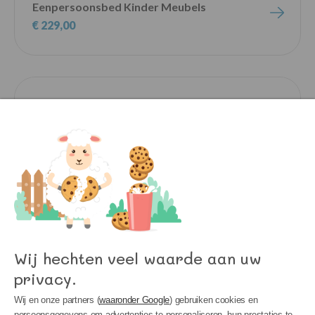
Eenpersoonsbed Kinder Meubels
€ 229,00
Wij hechten veel waarde aan uw
privacy.
OLMO 46 90x200 Wit Kinderbed
Wij en onze partners (
waaronder Google
) gebruiken cookies en
Eenpersoonsbed Kinder Meubels
persoonsgegevens om advertenties te personaliseren, hun prestaties te