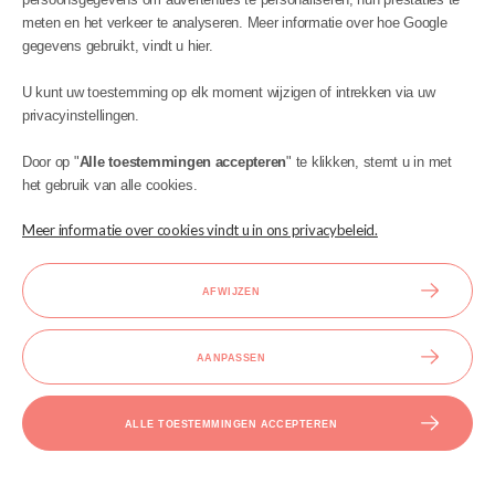
€ 299,00
meten en het verkeer te analyseren. Meer informatie over hoe Google
gegevens gebruikt, vindt u hier.
U kunt uw toestemming op elk moment wijzigen of intrekken via uw
privacyinstellingen.
Door op "
Alle toestemmingen accepteren
" te klikken, stemt u in met
het gebruik van alle cookies.
Meer informatie over cookies vindt u in ons privacybeleid.
AFWIJZEN
AANPASSEN
ALLE TOESTEMMINGEN ACCEPTEREN
ROSI 120x200 Wit Bodenbett Huisbed
Eenpersoonsbed Kinder Meubels
€ 539,00