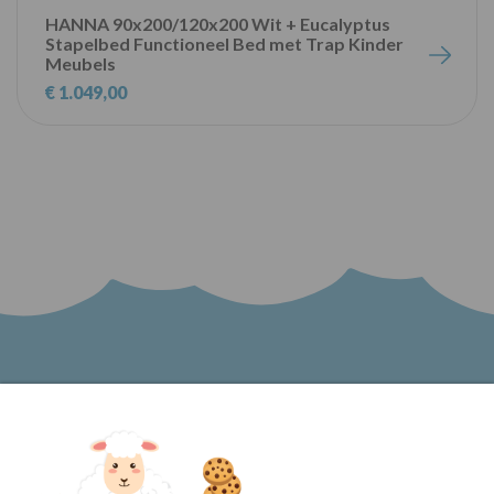
HANNA 90x200/120x200 Wit + Eucalyptus
Stapelbed Functioneel Bed met Trap Kinder
Meubels
€ 1.049,00
Word lid van onze nieuwsbrief en blijf op de
hoogte van het laatste nieuws bij Kinder
Meubels 24!