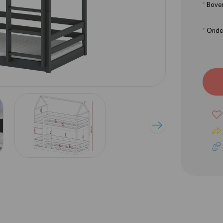
*
Boven
*
Onder