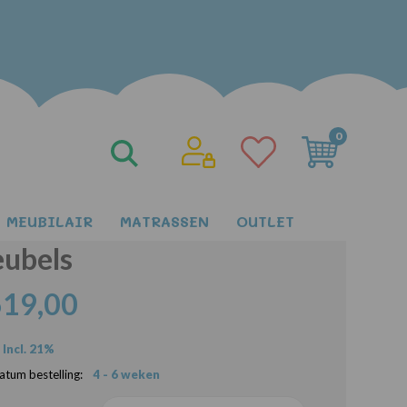
0
EK 90x200 Grafiet
apelbed Huisbed Kinder
MEUBILAIR
MATRASSEN
OUTLET
ubels
619,00
Incl. 21%
atum bestelling:
4 - 6 weken