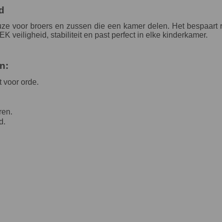
d
 voor broers en zussen die een kamer delen. Het bespaart ru
veiligheid, stabiliteit en past perfect in elke kinderkamer.
n:
 voor orde.
ren.
d.