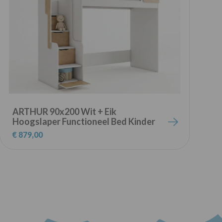
ARTHUR 90x200 Wit + Eik
Hoogslaper Functioneel Bed Kinder
H
Meubels
€ 879,00
€