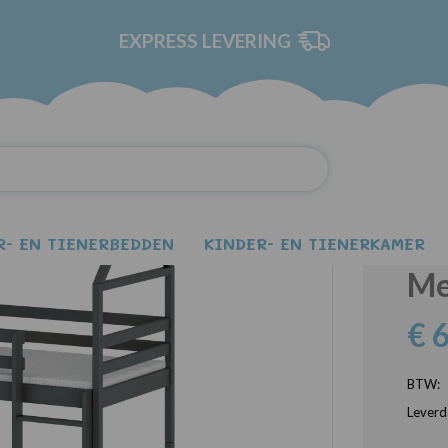
EXPRESS LEVERING
afiet Stapelbed Huisbed Kinder Meubels
AL
St
R- EN TIENERBEDDEN
KINDER- EN TIENERKAMER
Me
€ 
BTW:
Leverd