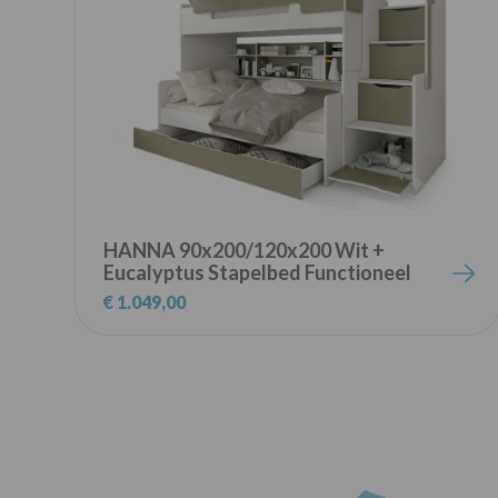
HANNA 90x200/120x200 Wit +
Eucalyptus Stapelbed Functioneel
Bed met Trap Kinder Meubels
€ 1.049,00