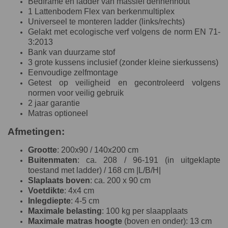
Bedframe en ladder van massief dennenhout
1 Lattenbodem Flex van berkenmultiplex
Universeel te monteren ladder (links/rechts)
Gelakt met ecologische verf volgens de norm EN 71-
3:2013
Bank van duurzame stof
3 grote kussens inclusief (zonder kleine sierkussens)
Eenvoudige zelfmontage
Getest op veiligheid en gecontroleerd volgens
normen voor veilig gebruik
2 jaar garantie
Matras optioneel
Afmetingen:
Grootte
: 200x90 / 140x200 cm
Buitenmaten
: ca. 208 / 96-191 (in uitgeklapte
toestand met ladder) / 168 cm |L/B/H|
Slaplaats boven
: ca. 200 x 90 cm
Voetdikte
: 4x4 cm
Inlegdiepte
: 4-5 cm
Maximale belasting
: 100 kg per slaapplaats
Maximale matras hoogte
(boven en onder): 13 cm