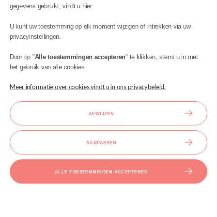
gegevens gebruikt, vindt u hier.
U kunt uw toestemming op elk moment wijzigen of intrekken via uw
privacyinstellingen.
MIJN ACCOUNT
Door op "
Alle toestemmingen accepteren
" te klikken, stemt u in met
INFORMATIE
het gebruik van alle cookies.
BIJSTAND
Meer informatie over cookies vindt u in ons privacybeleid.
AFWIJZEN
AANPASSEN
Ontwerp en uitvoering:
Copyright © 2023 Kinder Meubels 24 |
ALLE TOESTEMMINGEN ACCEPTEREN
BEKIJK DE VOLLEDIGE VERSIE VAN DE SITE