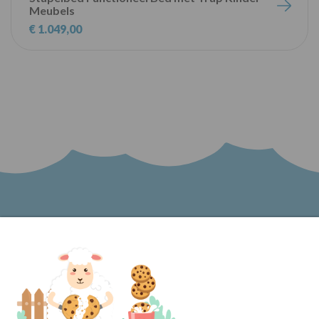
Meubels
€ 1.049,00
Word lid van onze nieuwsbrief en blijf op de
hoogte van het laatste nieuws bij Kinder
Meubels 24!