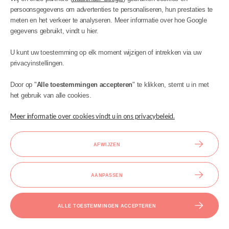
persoonsgegevens om advertenties te personaliseren, hun prestaties te
meten en het verkeer te analyseren. Meer informatie over hoe Google
gegevens gebruikt, vindt u hier.
MIJN ACCOUNT
U kunt uw toestemming op elk moment wijzigen of intrekken via uw
INFORMATIE
privacyinstellingen.
BIJSTAND
Door op "
Alle toestemmingen accepteren
" te klikken, stemt u in met
het gebruik van alle cookies.
Meer informatie over cookies vindt u in ons privacybeleid.
AFWIJZEN
Ontwerp en uitvoering:
AANPASSEN
Copyright © 2023 Kinder Meubels 24 |
ALLE TOESTEMMINGEN ACCEPTEREN
BEKIJK DE VOLLEDIGE VERSIE VAN DE SITE