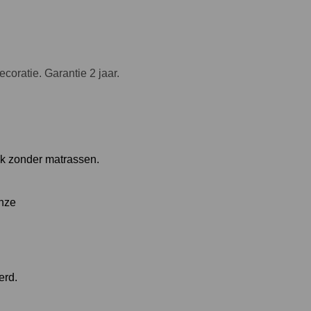
oratie. Garantie 2 jaar.
ok zonder matrassen.
onze
erd.