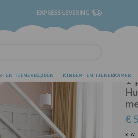
EXPRESS LEVERING
derbed Huisbed COMET 120x200 met laden
R- EN TIENERBEDDEN
KINDER- EN TIENERKAMER
1-
Hu
me
€ 
BTW: