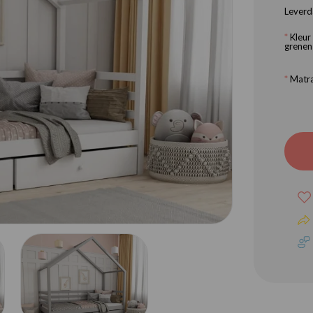
Leverd
*
Kleur
grenen
*
Matra