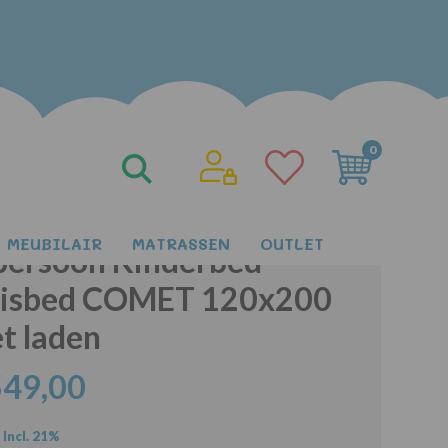
0
MEUBILAIR
MATRASSEN
OUTLET
persoon Kinderbed
isbed COMET 120x200
t laden
549,00
Incl. 21%