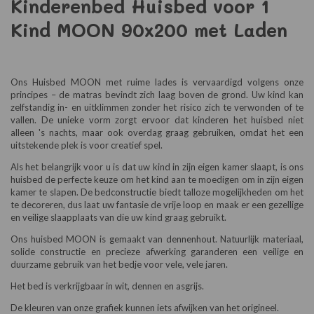
Kinderenbed Huisbed voor 1
Kind MOON 90x200 met Laden
Ons Huisbed MOON met ruime lades is vervaardigd volgens onze
principes – de matras bevindt zich laag boven de grond. Uw kind kan
zelfstandig in- en uitklimmen zonder het risico zich te verwonden of te
vallen. De unieke vorm zorgt ervoor dat kinderen het huisbed niet
alleen 's nachts, maar ook overdag graag gebruiken, omdat het een
uitstekende plek is voor creatief spel.
Als het belangrijk voor u is dat uw kind in zijn eigen kamer slaapt, is ons
huisbed de perfecte keuze om het kind aan te moedigen om in zijn eigen
kamer te slapen. De bedconstructie biedt talloze mogelijkheden om het
te decoreren, dus laat uw fantasie de vrije loop en maak er een gezellige
en veilige slaapplaats van die uw kind graag gebruikt.
Ons huisbed MOON is gemaakt van dennenhout. Natuurlijk materiaal,
solide constructie en precieze afwerking garanderen een veilige en
duurzame gebruik van het bedje voor vele, vele jaren.
Het bed is verkrijgbaar in wit, dennen en asgrijs.
De kleuren van onze grafiek kunnen iets afwijken van het origineel.